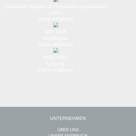
Sporthalle Kepler- & Humboldt-Gymnasium
Ulm
mehr erfahren
IPF Treff
Bopfingen
mehr erfahren
BIOCUBE
Leipzig
mehr erfahren
UNTERNEHMEN
ÜBER UNS
UNSER ANSPRUCH