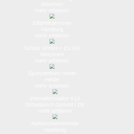
München
mehr erfahren
Elbphilharmonie
Hamburg
mehr erfahren
Schulz GmbH + Co KG
Welzheim
mehr erfahren
Sportzentrum Heide
Heide
mehr erfahren
Innovationslabor K15
Schwäbisch Gmünd / DE
mehr erfahren
Alsterschwimmhalle
Hamburg