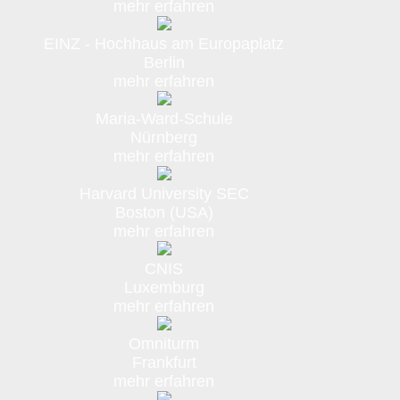
mehr erfahren
EINZ - Hochhaus am Europaplatz
Berlin
mehr erfahren
Maria-Ward-Schule
Nürnberg
mehr erfahren
Harvard University SEC
Boston (USA)
mehr erfahren
CNIS
Luxemburg
mehr erfahren
Omniturm
Frankfurt
mehr erfahren