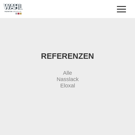
UNTERNEHMEN
OBERFLÄCHENVEREDELUNG
REFERENZEN
DOWNLOADS
KONTAKT
REFERENZEN
Alle
Nasslack
Eloxal