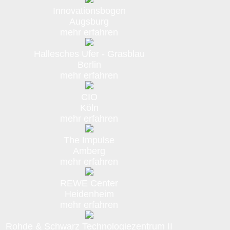
Innovationsbogen
Augsburg
mehr erfahren
Hallesches Ufer - Grasblau
Berlin
mehr erfahren
CIO
Köln
mehr erfahren
The Impulse
Amberg
mehr erfahren
REWE Center
Heidenheim
mehr erfahren
Rohde & Schwarz Technologiezentrum II