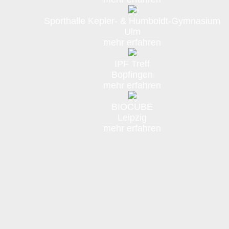
Sporthalle Kepler- & Humboldt-Gymnasium
Ulm
mehr erfahren
IPF Treff
Bopfingen
mehr erfahren
BIOCUBE
Leipzig
mehr erfahren