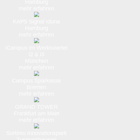
Hamburg
mehr erfahren
KAP5 Signal Iduna
Hamburg
mehr erfahren
iCampus im Werksviertel
i2 & i3
München
mehr erfahren
Campus Sparkasse
Bremen
mehr erfahren
GRAND TOWER
Frankfurt am Main
mehr erfahren
Sortimo Innovationspark
Zusmarshausen