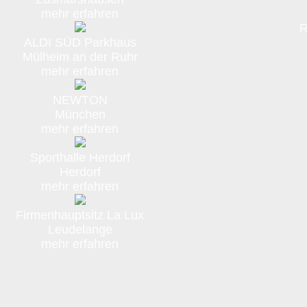
mehr erfahren
R
ALDI SÜD Parkhaus
Mülheim an der Ruhr
mehr erfahren
NEWTON
München
mehr erfahren
Sporthalle Herdorf
Herdorf
mehr erfahren
Firmenhauptsitz La Lux
Leudelange
mehr erfahren