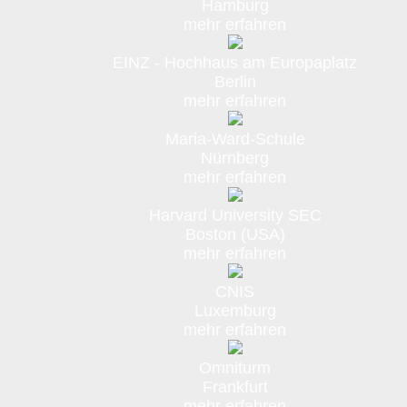
Hamburg
mehr erfahren
EINZ - Hochhaus am Europaplatz
Berlin
mehr erfahren
Maria-Ward-Schule
Nürnberg
mehr erfahren
Harvard University SEC
Boston (USA)
mehr erfahren
CNIS
Luxemburg
mehr erfahren
Omniturm
Frankfurt
mehr erfahren