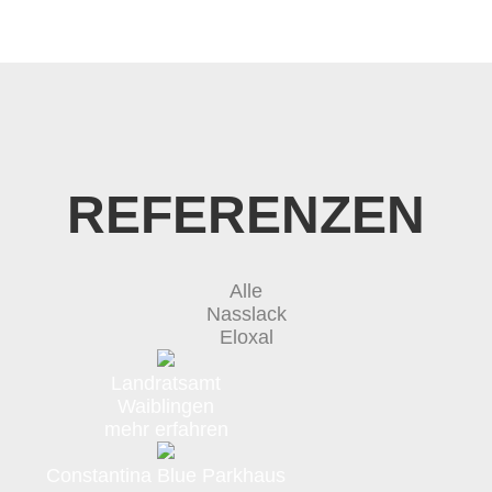
REFERENZEN
Alle
Nasslack
Eloxal
Landratsamt
Waiblingen
mehr erfahren
Constantina Blue Parkhaus