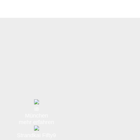
i8
München
mehr erfahren
Strandkai Fifty9