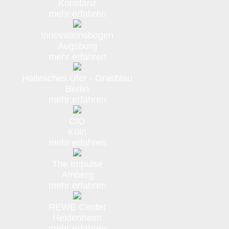
Konstanz
mehr erfahren
Innovationsbogen
Augsburg
mehr erfahren
Hallesches Ufer - Grasblau
Berlin
mehr erfahren
CIO
Köln
mehr erfahren
The Impulse
Amberg
mehr erfahren
REWE Center
Heidenheim
mehr erfahren