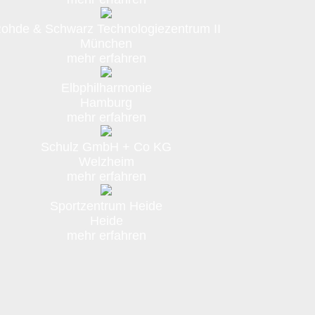
ohde & Schwarz Technologiezentrum II
München
mehr erfahren
Elbphilharmonie
Hamburg
mehr erfahren
Schulz GmbH + Co KG
Welzheim
mehr erfahren
Sportzentrum Heide
Heide
mehr erfahren