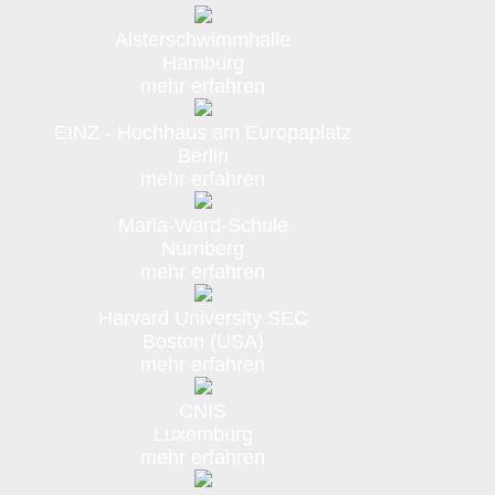
Alsterschwimmhalle
Hamburg
mehr erfahren
EINZ - Hochhaus am Europaplatz
Berlin
mehr erfahren
Maria-Ward-Schule
Nürnberg
mehr erfahren
Harvard University SEC
Boston (USA)
mehr erfahren
CNIS
Luxemburg
mehr erfahren