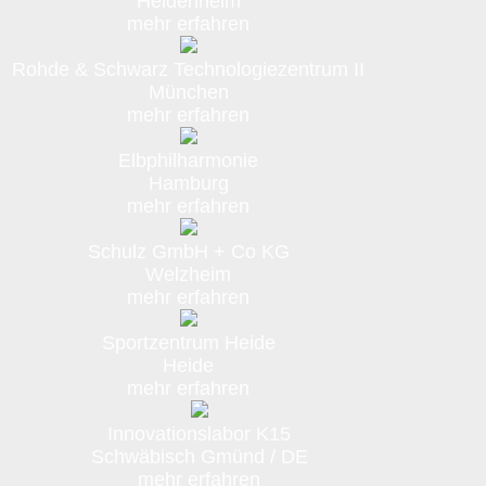
Heidenheim
mehr erfahren
Rohde & Schwarz Technologiezentrum II
München
mehr erfahren
Elbphilharmonie
Hamburg
mehr erfahren
Schulz GmbH + Co KG
Welzheim
mehr erfahren
Sportzentrum Heide
Heide
mehr erfahren
Innovationslabor K15
Schwäbisch Gmünd / DE
mehr erfahren