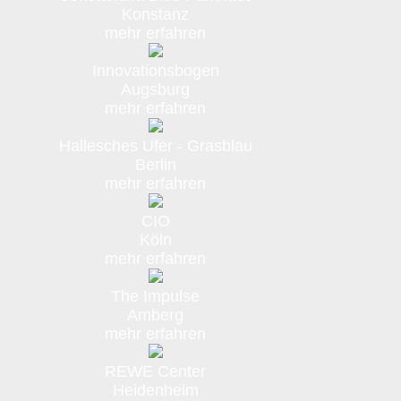
Konstanz
mehr erfahren
Innovationsbogen
Augsburg
mehr erfahren
Hallesches Ufer - Grasblau
Berlin
mehr erfahren
CIO
Köln
mehr erfahren
The Impulse
Amberg
mehr erfahren
REWE Center
Heidenheim