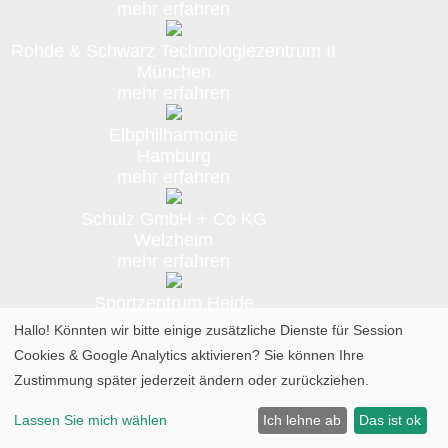
mehr erfahren
Rohde & Schwarz Technologiezentrum II
München
mehr erfahren
Elbphilharmonie
Hamburg
mehr erfahren
Schulz GmbH + Co KG
Welzheim
mehr erfahren
Sportzentrum Heide
Heide
Hallo! Könnten wir bitte einige zusätzliche Dienste für
Session
mehr erfahren
Cookies & Google Analytics
aktivieren? Sie können Ihre
Zustimmung später jederzeit ändern oder zurückziehen.
Innovationslabor K15
Schwäbisch Gmünd / DE
Lassen Sie mich wählen
Ich lehne ab
Das ist ok
mehr erfahren