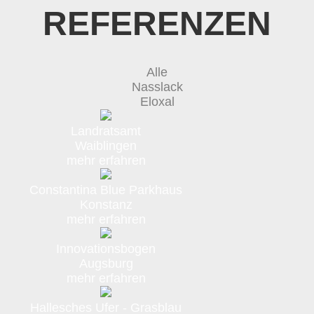
REFERENZEN
Alle
Nasslack
Eloxal
Landratsamt
Waiblingen
mehr erfahren
Constantina Blue Parkhaus
Konstanz
mehr erfahren
Innovationsbogen
Augsburg
mehr erfahren
Hallesches Ufer - Grasblau