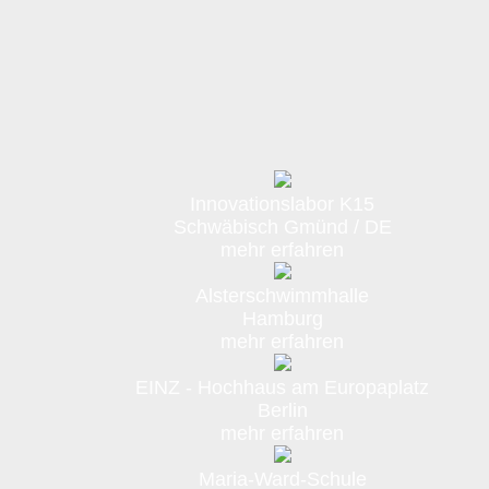
Innovationslabor K15
Schwäbisch Gmünd / DE
mehr erfahren
Alsterschwimmhalle
Hamburg
mehr erfahren
EINZ - Hochhaus am Europaplatz
Berlin
mehr erfahren
Maria-Ward-Schule