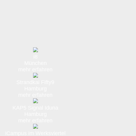
i8
München
mehr erfahren
Strandkai Fifty9
Hamburg
mehr erfahren
KAP5 Signal Iduna
Hamburg
mehr erfahren
iCampus im Werksviertel